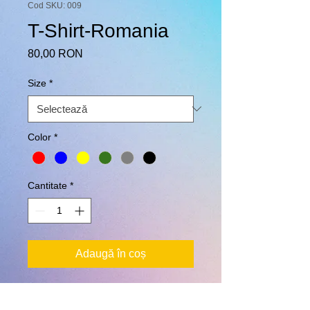
Cod SKU: 009
T-Shirt-Romania
Preț
80,00 RON
Size
*
Color
*
Cantitate
*
Adaugă în coș
Tricou 100% Bumbac - 185g -
S,M,L,XL,XXL