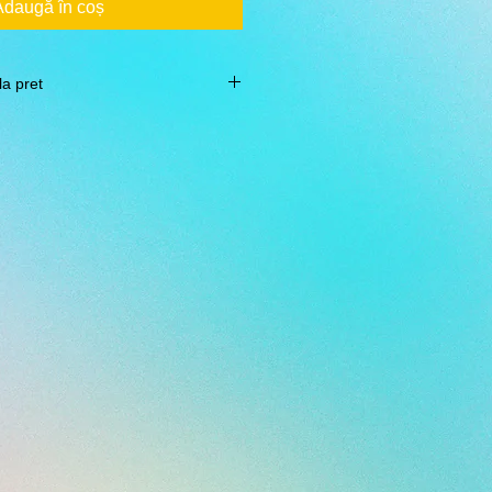
Adaugă în coș
la pret
pentru 100 de stikere la marimea de
liza forme diferite si marimi
tul pentru fiecare solicitare