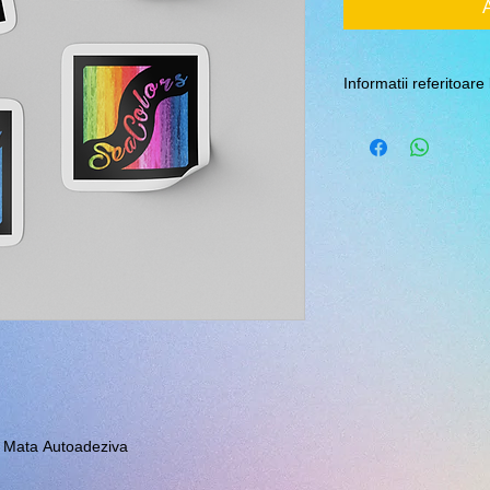
Informatii referitoare 
Pretul este calculat 
3,5x3,5cm. Se pot rea
diferite calculand pre
individual.
u Mata Autoadeziva