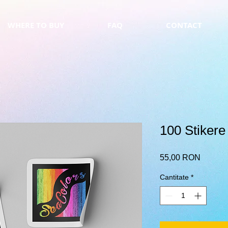
WHERE TO BUY
FAQ
CONTACT
100 Stikere
Preț
55,00 RON
Cantitate
*