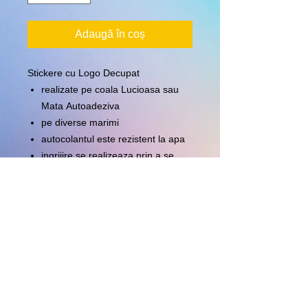
Adaugă în coș
Stickere cu Logo Decupat
realizate pe coala Lucioasa sau
Mata Autoadeziva
pe diverse marimi
autocolantul este rezistent la apa
ingrijire se realizeaza prin a se
sterge cu o carpa moale uscata
Informatii referitoare la
pret
Pretul este calculat pentru 100 de
stikere la marimea de 5x5cm. Se pot
realiza forme diferite si marimi diferite
calculand pretul pentru fiecare